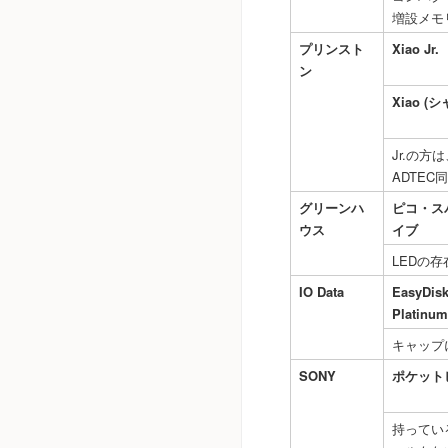
増設メモ
プリンスト
Xiao Jr.
ン
Xiao (シ
Jr.の
ADTE
グリーンハ
ピコ・ス
ウス
イブ
LEDの
IO Data
EasyDis
Platinum
キャップ
SONY
ポケット
持ってい