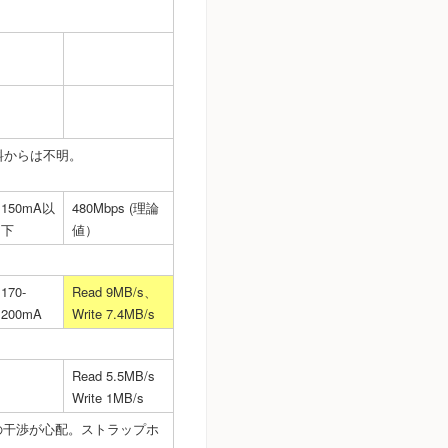
。
料からは不明。
150mA以
480Mbps (理論
下
値）
170-
Read 9MB/s、
200mA
Write 7.4MB/s
Read 5.5MB/s
Write 1MB/s
の干渉が心配。ストラップホ