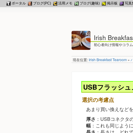
ポータル
ブログ(PC)
活用メモ
ブログ(趣味)
掲示板
写真
Irish Breakfa
初心者向け情報やコラム
現在位置:
Irish Breakfast Tearoom
»
USBフラッシュ
選択の考慮点
あまり買い換えなど
厚さ
：USBコネクタ
幅
：これも同じように
長さ
：長さは、どれ