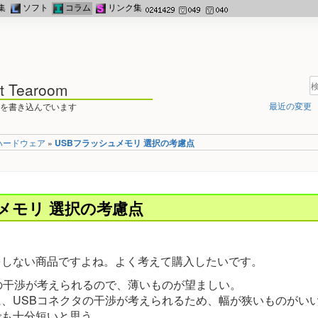
集
ソフト
コラム
リンク集
st Tearoom
最近の変更
を書き込んでいます
ハードウェア
»
USBフラッシュメモリ 選択の考慮点
メモリ 選択の考慮点
をしない商品ですよね。よく考えて購入したいです。
の干渉が考えられるので、薄いものが望ましい。
、USBコネクタの干渉が考えられるため、幅が狭いものがい
でも十分短いと思う。