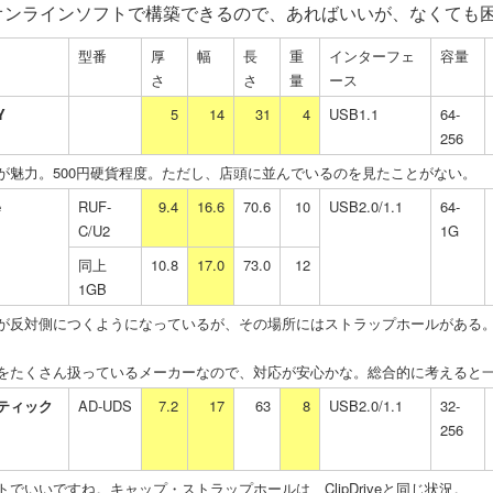
ば、オンラインソフトで構築できるので、あればいいが、なくても
型番
厚
幅
長
重
インターフェ
容量
さ
さ
量
ース
Y
5
14
31
4
USB1.1
64-
256
が魅力。500円硬貨程度。ただし、店頭に並んでいるのを見たことがない。
e
RUF-
9.4
16.6
70.6
10
USB2.0/1.1
64-
C/U2
1G
同上
10.8
17.0
73.0
12
1GB
が反対側につくようになっているが、その場所にはストラップホールがある。
をたくさん扱っているメーカーなので、対応が安心かな。総合的に考えると
ティック
AD-UDS
7.2
17
63
8
USB2.0/1.1
32-
256
トでいいですね。キャップ・ストラップホールは、ClipDriveと同じ状況。