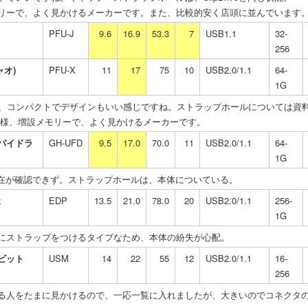
リーで、よく見かけるメーカーです。また、比較的安く店頭に並んでいます
PFU-J
9.6
16.9
53.3
7
USB1.1
32-
256
ャオ)
PFU-X
11
17
75
10
USB2.0/1.1
64-
1G
方は、コンパクトでデザインもいい感じですね。ストラップホールについては資
C同様、増設メモリーで、よく見かけるメーカーです。
パイドラ
GH-UFD
9.5
17.0
70.0
11
USB2.0/1.1
64-
1G
存在が確認できず。ストラップホールは、本体についている。
k
EDP
13.5
21.0
78.0
20
USB2.0/1.1
256-
1G
にストラップをつけるタイプなため、本体の紛失が心配。
ビット
USM
14
22
55
12
USB2.0/1.1
16-
256
る人をたまに見かけるので、一応一覧に入れましたが、大きいのでコネクタ