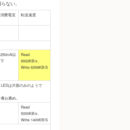
困らない。
消費電流
転送速度
250mA以
Read
下
6932KB/s、
Write 6359KB/S
LEDは片面のみのようで
一番お薦め。
Read
5000KB/s、
Write 1400KB/S