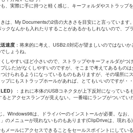
でも、実際に手に持つと軽く感じ、キーフォルダやストラップ
きは、My Documentsの2倍の大きさを目安にと言っていま
ビスパックなんかも入れたりすることがあるかもしれないので、プラ
転送速度
：将来的に考え、USB2.0対応が望ましいのではない
のでしょうね。
なくしやすいほど小さいので、ストラップやキーフォルダがつ
プ(ふた)がなくしやすいのですが、そこまで考えてあるもの
につけられるようになっているものもありますが、その場所に
ャップにもストラップホールがあれば、とてもいいのですが・
LED）
：まれに本体のUSBコネクタが上下反対になっている
するとアクセスランプが見えない。一番端にランプがついてい
じ。Windows98は、ドライバーのインストールが必要。なお
のメニューが現れないものもあります(ClipDriveは、現れる
でもメールにアクセスできることをセールスポイントにしてい