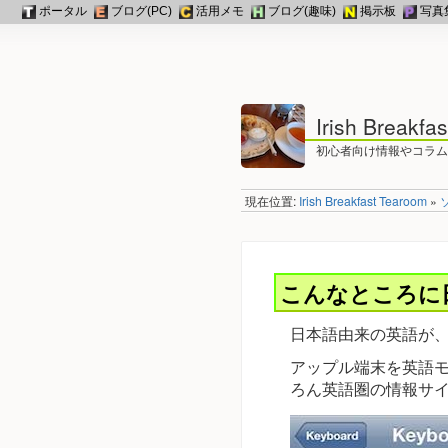
ポータル
ブログ(PC)
活用メモ
ブログ(趣味)
掲示板
写真
Irish Breakfa
初心者向け情報やコラム
現在位置:
Irish Breakfast Tearoom
»
こんなところに
日本語由来の英語が
アップル端末を英語モ
ろん英語圏の情報サ